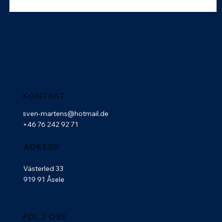
KONTAKT
sven-martens@hotmail.de
+46 76 242 92 71
ADRESS
Västerled 33
919 91 Åsele
FÖLJ OSS