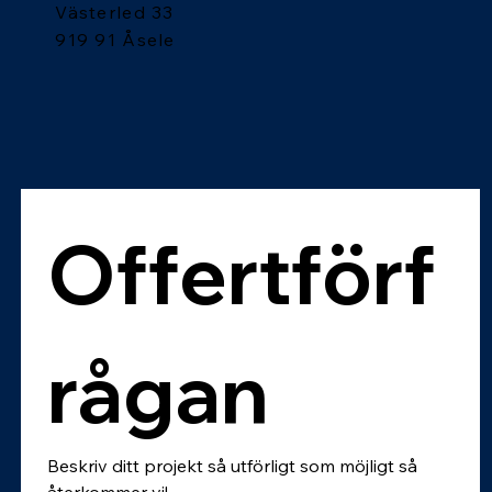
Västerled 33
919 91 Åsele
Offertförf
rågan
Beskriv ditt projekt så utförligt som möjligt så 